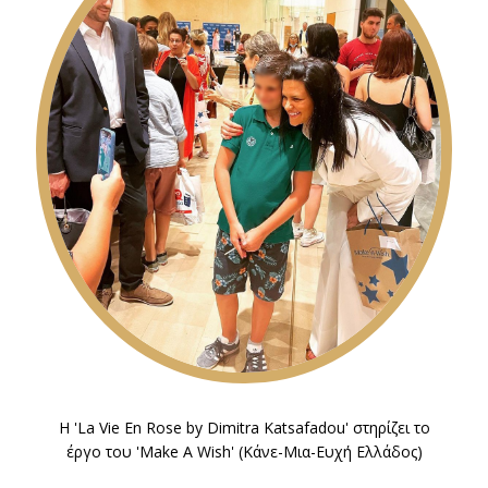
H 'La Vie En Rose by Dimitra Katsafadou' στηρίζει το
έργο του 'Make A Wish' (Κάνε-Μια-Ευχή Ελλάδος)