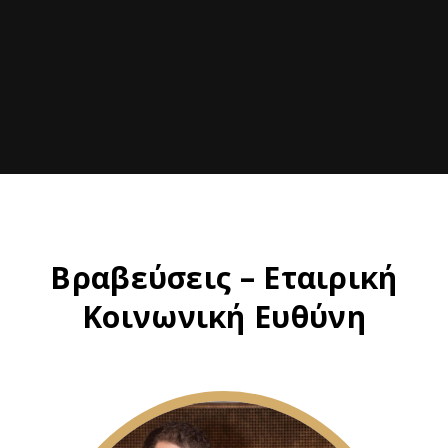
Βραβεύσεις – Eταιρική
Kοινωνική Eυθύνη