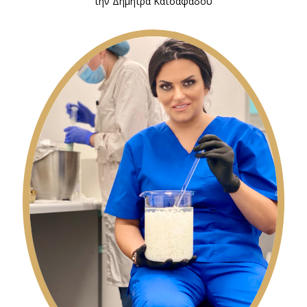
την Δήμητρα Κατσαφάδου